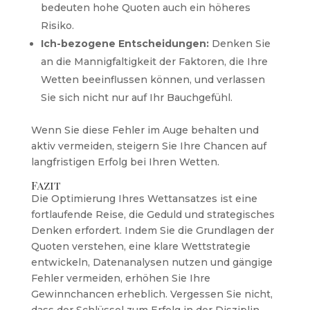
bedeuten hohe Quoten auch ein höheres
Risiko.
Ich-bezogene Entscheidungen:
Denken Sie
an die Mannigfaltigkeit der Faktoren, die Ihre
Wetten beeinflussen können, und verlassen
Sie sich nicht nur auf Ihr Bauchgefühl.
Wenn Sie diese Fehler im Auge behalten und
aktiv vermeiden, steigern Sie Ihre Chancen auf
langfristigen Erfolg bei Ihren Wetten.
Fazit
Die Optimierung Ihres Wettansatzes ist eine
fortlaufende Reise, die Geduld und strategisches
Denken erfordert. Indem Sie die Grundlagen der
Quoten verstehen, eine klare Wettstrategie
entwickeln, Datenanalysen nutzen und gängige
Fehler vermeiden, erhöhen Sie Ihre
Gewinnchancen erheblich. Vergessen Sie nicht,