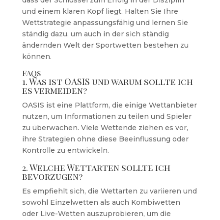
dass der Schlüssel zum Erfolg in der Disziplin
und einem klaren Kopf liegt. Halten Sie Ihre
Wettstrategie anpassungsfähig und lernen Sie
ständig dazu, um auch in der sich ständig
ändernden Welt der Sportwetten bestehen zu
können.
FAQs
1. Was ist OASIS und warum sollte ich
es vermeiden?
OASIS ist eine Plattform, die einige Wettanbieter
nutzen, um Informationen zu teilen und Spieler
zu überwachen. Viele Wettende ziehen es vor,
ihre Strategien ohne diese Beeinflussung oder
Kontrolle zu entwickeln.
2. Welche Wettarten sollte ich
bevorzugen?
Es empfiehlt sich, die Wettarten zu variieren und
sowohl Einzelwetten als auch Kombiwetten
oder Live-Wetten auszuprobieren, um die