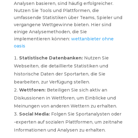
Analysen basieren, sind häufig erfolgreicher.
Nutzen Sie Tools und Plattformen, die
umfassende Statistiken über Teams, Spieler und
vergangene Wettgewinne bieten. Hier sind
einige Analysemethoden, die Sie
implementieren können:
wettanbieter ohne
oasis
Statistische Datenbanken:
Nutzen Sie
Webseiten, die detaillierte Statistiken und
historische Daten der Sportarten, die Sie
bearbeiten, zur Verfügung stellen.
Wettforen:
Beteiligen Sie sich aktiv an
Diskussionen in Wettforen, um Einblicke und
Meinungen von anderen Wettern zu erhalten.
Social Media:
Folgen Sie Sportanalysten oder
-experten auf sozialen Plattformen, um zeitnahe
Informationen und Analysen zu erhalten.