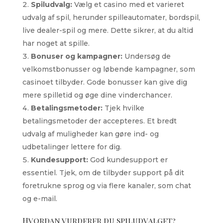
Spiludvalg:
Vælg et casino med et varieret
udvalg af spil, herunder spilleautomater, bordspil,
live dealer-spil og mere. Dette sikrer, at du altid
har noget at spille.
Bonuser og kampagner:
Undersøg de
velkomstbonusser og løbende kampagner, som
casinoet tilbyder. Gode bonusser kan give dig
mere spilletid og øge dine vinderchancer.
Betalingsmetoder:
Tjek hvilke
betalingsmetoder der accepteres. Et bredt
udvalg af muligheder kan gøre ind- og
udbetalinger lettere for dig.
Kundesupport:
God kundesupport er
essentiel. Tjek, om de tilbyder support på dit
foretrukne sprog og via flere kanaler, som chat
og e-mail.
Hvordan vurderer du spiludvalget?