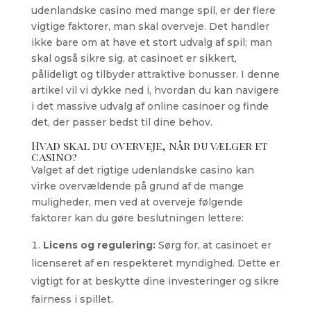
udenlandske casino med mange spil, er der flere
vigtige faktorer, man skal overveje. Det handler
ikke bare om at have et stort udvalg af spil; man
skal også sikre sig, at casinoet er sikkert,
pålideligt og tilbyder attraktive bonusser. I denne
artikel vil vi dykke ned i, hvordan du kan navigere
i det massive udvalg af online casinoer og finde
det, der passer bedst til dine behov.
Hvad skal du overveje, når du vælger et
casino?
Valget af det rigtige udenlandske casino kan
virke overvældende på grund af de mange
muligheder, men ved at overveje følgende
faktorer kan du gøre beslutningen lettere:
Licens og regulering:
Sørg for, at casinoet er
licenseret af en respekteret myndighed. Dette er
vigtigt for at beskytte dine investeringer og sikre
fairness i spillet.