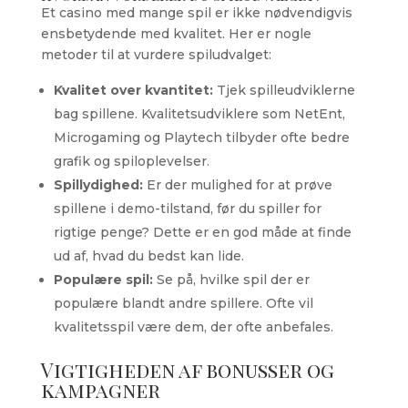
Et casino med mange spil er ikke nødvendigvis
ensbetydende med kvalitet. Her er nogle
metoder til at vurdere spiludvalget:
Kvalitet over kvantitet:
Tjek spilleudviklerne
bag spillene. Kvalitetsudviklere som NetEnt,
Microgaming og Playtech tilbyder ofte bedre
grafik og spiloplevelser.
Spillydighed:
Er der mulighed for at prøve
spillene i demo-tilstand, før du spiller for
rigtige penge? Dette er en god måde at finde
ud af, hvad du bedst kan lide.
Populære spil:
Se på, hvilke spil der er
populære blandt andre spillere. Ofte vil
kvalitetsspil være dem, der ofte anbefales.
Vigtigheden af bonusser og
kampagner