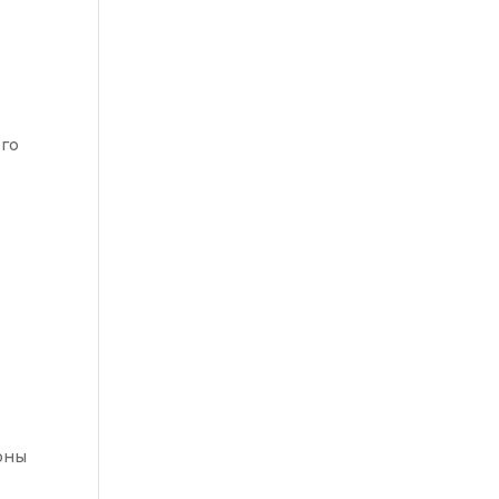
а
ого
оны