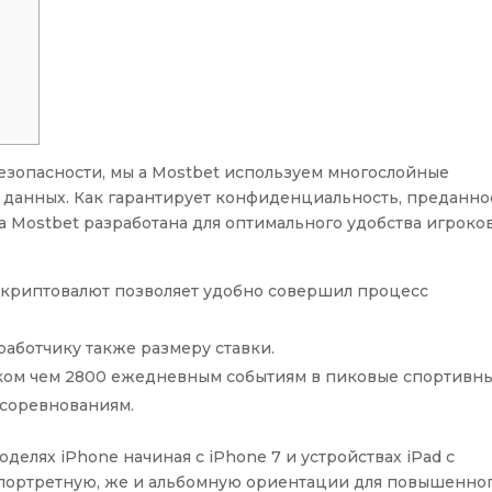
езопасности, мы а Mostbet используем многослойные
 данных. Как гарантирует конфиденциальность, преданно
а Mostbet разработана для оптимального удобства игроко
криптовалют позволяет удобно совершил процесс
работчику также размеру ставки.
шком чем 2800 ежедневным событиям в пиковые спортивн
соревнованиям.
делях iPhone начиная с iPhone 7 и устройствах iPad с
к портретную, же и альбомную ориентации для повышенног