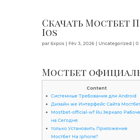
Скачать Мостбет 
Ios
par
6xpos
|
Fév 3, 2026
|
Uncategorized
|
0
Мостбет официал
Content
Системные Требования дли Android
Дизайн же Интерфейс Сайта Мостбе
Mostbet-official-wf Ru Зеркало Рабоч
на Сегодня
только Установить Приложение
Мостбет На Iphone?