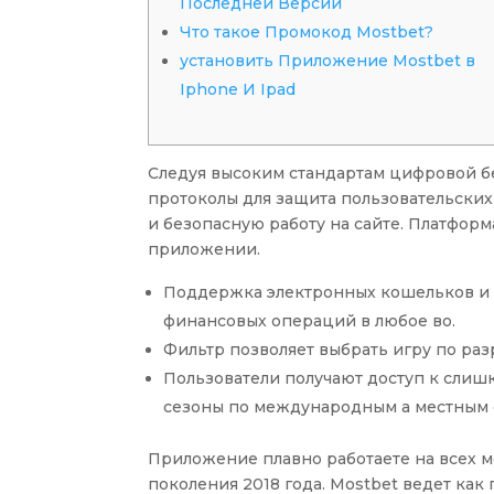
Последней Версии
Что такое Промокод Mostbet?
установить Приложение Mostbet в
Iphone И Ipad
Следуя высоким стандартам цифровой б
протоколы для защита пользовательских
и безопасную работу на сайте. Платформ
приложении.
Поддержка электронных кошельков и 
финансовых операций в любое во.
Фильтр позволяет выбрать игру по раз
Пользователи получают доступ к сли
сезоны по международным а местным 
Приложение плавно работаете на всех мо
поколения 2018 года. Mostbet ведет ка