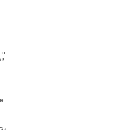
сть
в в
ые
о »