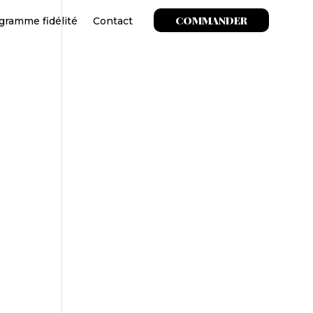
COMMANDER
gramme fidélité
Contact