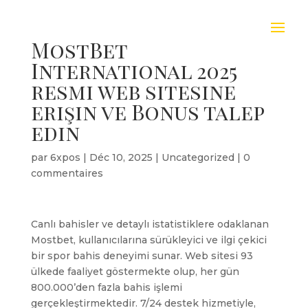
MostBet
International 2025
resmi web sitesine
erişin ve Bonus talep
edin
par
6xpos
|
Déc 10, 2025
|
Uncategorized
|
0
commentaires
Canlı bahisler ve detaylı istatistiklere odaklanan
Mostbet, kullanıcılarına sürükleyici ve ilgi çekici
bir spor bahis deneyimi sunar. Web sitesi 93
ülkede faaliyet göstermekte olup, her gün
800.000’den fazla bahis işlemi
gerçekleştirmektedir. 7/24 destek hizmetiyle,