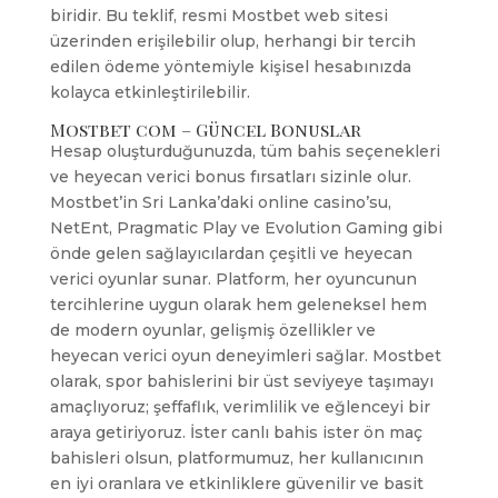
biridir. Bu teklif, resmi Mostbet web sitesi
üzerinden erişilebilir olup, herhangi bir tercih
edilen ödeme yöntemiyle kişisel hesabınızda
kolayca etkinleştirilebilir.
Mostbet com – Güncel Bonuslar
Hesap oluşturduğunuzda, tüm bahis seçenekleri
ve heyecan verici bonus fırsatları sizinle olur.
Mostbet’in Sri Lanka’daki online casino’su,
NetEnt, Pragmatic Play ve Evolution Gaming gibi
önde gelen sağlayıcılardan çeşitli ve heyecan
verici oyunlar sunar. Platform, her oyuncunun
tercihlerine uygun olarak hem geleneksel hem
de modern oyunlar, gelişmiş özellikler ve
heyecan verici oyun deneyimleri sağlar. Mostbet
olarak, spor bahislerini bir üst seviyeye taşımayı
amaçlıyoruz; şeffaflık, verimlilik ve eğlenceyi bir
araya getiriyoruz. İster canlı bahis ister ön maç
bahisleri olsun, platformumuz, her kullanıcının
en iyi oranlara ve etkinliklere güvenilir ve basit