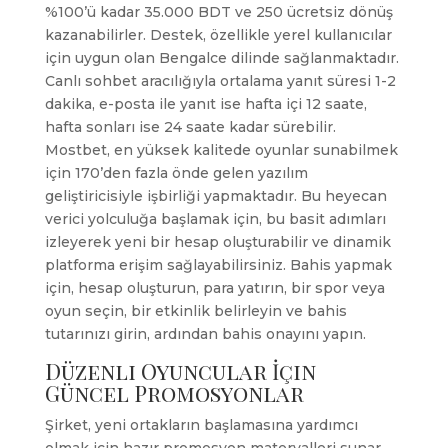
%100’ü kadar 35.000 BDT ve 250 ücretsiz dönüş
kazanabilirler. Destek, özellikle yerel kullanıcılar
için uygun olan Bengalce dilinde sağlanmaktadır.
Canlı sohbet aracılığıyla ortalama yanıt süresi 1-2
dakika, e-posta ile yanıt ise hafta içi 12 saate,
hafta sonları ise 24 saate kadar sürebilir.
Mostbet, en yüksek kalitede oyunlar sunabilmek
için 170’den fazla önde gelen yazılım
geliştiricisiyle işbirliği yapmaktadır. Bu heyecan
verici yolculuğa başlamak için, bu basit adımları
izleyerek yeni bir hesap oluşturabilir ve dinamik
platforma erişim sağlayabilirsiniz. Bahis yapmak
için, hesap oluşturun, para yatırın, bir spor veya
oyun seçin, bir etkinlik belirleyin ve bahis
tutarınızı girin, ardından bahis onayını yapın.
Düzenli Oyuncular İçin
Güncel Promosyonlar
Şirket, yeni ortakların başlamasına yardımcı