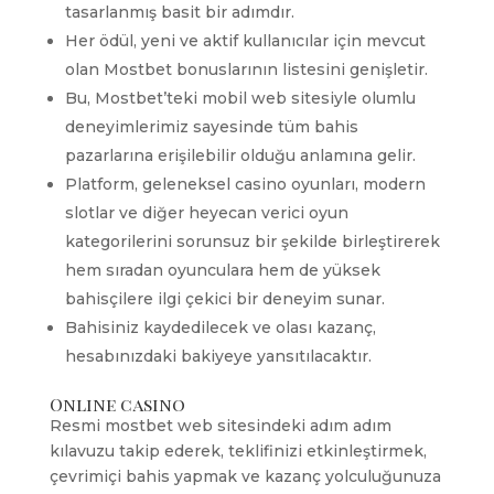
tasarlanmış basit bir adımdır.
Her ödül, yeni ve aktif kullanıcılar için mevcut
olan Mostbet bonuslarının listesini genişletir.
Bu, Mostbet’teki mobil web sitesiyle olumlu
deneyimlerimiz sayesinde tüm bahis
pazarlarına erişilebilir olduğu anlamına gelir.
Platform, geleneksel casino oyunları, modern
slotlar ve diğer heyecan verici oyun
kategorilerini sorunsuz bir şekilde birleştirerek
hem sıradan oyunculara hem de yüksek
bahisçilere ilgi çekici bir deneyim sunar.
Bahisiniz kaydedilecek ve olası kazanç,
hesabınızdaki bakiyeye yansıtılacaktır.
Online casino
Resmi mostbet web sitesindeki adım adım
kılavuzu takip ederek, teklifinizi etkinleştirmek,
çevrimiçi bahis yapmak ve kazanç yolculuğunuza