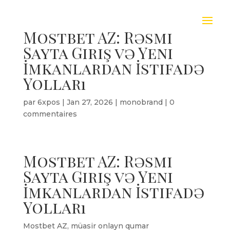
Mostbet AZ: Rəsmi
Sayta Giriş və Yeni
İmkanlardan İstifadə
Yolları
par
6xpos
|
Jan 27, 2026
|
monobrand
|
0
commentaires
Mostbet AZ: Rəsmi
Sayta Giriş və Yeni
İmkanlardan İstifadə
Yolları
Mostbet AZ, müasir onlayn qumar