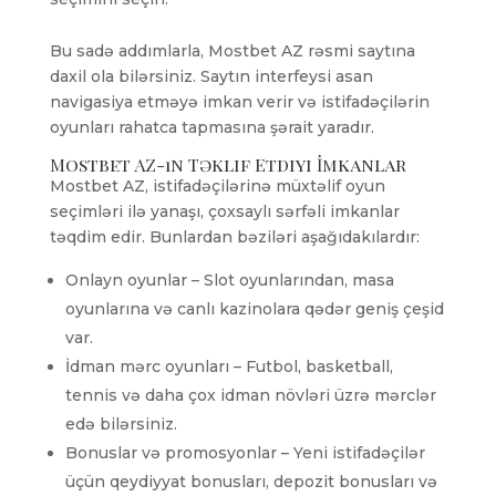
Bu sadə addımlarla, Mostbet AZ rəsmi saytına
daxil ola bilərsiniz. Saytın interfeysi asan
navigasiya etməyə imkan verir və istifadəçilərin
oyunları rahatca tapmasına şərait yaradır.
Mostbet AZ-ın Təklif Etdiyi İmkanlar
Mostbet AZ, istifadəçilərinə müxtəlif oyun
seçimləri ilə yanaşı, çoxsaylı sərfəli imkanlar
təqdim edir. Bunlardan bəziləri aşağıdakılardır:
Onlayn oyunlar – Slot oyunlarından, masa
oyunlarına və canlı kazinolara qədər geniş çeşid
var.
İdman mərc oyunları – Futbol, basketball,
tennis və daha çox idman növləri üzrə mərclər
edə bilərsiniz.
Bonuslar və promosyonlar – Yeni istifadəçilər
üçün qeydiyyat bonusları, depozit bonusları və