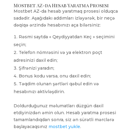
Mostbet AZ-da Hesab Yaratma Prosesi
Mostbet AZ-da hesab yaratmaq prosesi olduqca
sadədir. Aşağıdakı addımları izləyərək, bir neçə
dəqiqə ərzində hesabınızı aça bilərsiniz:
Rəsmi saytda « Qeydiyyatdan Keç » seçimini
seçin;
Telefon nömrəsini və ya elektron poçt
adresinizi daxil edin;
Şifrənizi yaradın;
Bonus kodu varsa, onu daxil edin;
Təqdim olunan şərtləri qəbul edin və
hesabınızı aktivləşdirin.
Doldurduğunuz məlumatları düzgün daxil
etdiyinizdən əmin olun. Hesab yaratma prosesi
tamamlandıqdan sonra, siz ən sürətli mərclərə
başlayacaqsınız
mostbet yukle
.