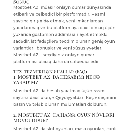
Sonuç
Mostbet AZ, müasir onlayn qumar dünyasında
etibarlı və cəlbedici bir platformadır. Rəsmi
saytına giriş əldə etmək, yeni imkanlardan
yararlanmaq və bu platformaya daxil olmaq üçün
yuxarıda göstərilən addımlara riayət etməklə
sadədir. İstifadəçilərə təqdim olunan geniş oyun
variantları, bonuslar və yeni xüsusiyyətlər,
Mostbet AZ-ı seçdiyiniz onlayn qumar
platforması olaraq daha da cəlbedici edir.
Tez-tez Verilən Suallar (FAQ)
1. Mostbet AZ-da hesabımı necə
yaradım?
Mostbet AZ-da hesab yaratmaq üçün rəsmi
saytına daxil olun, « Qeydiyyatdan Keç » seçimini
basın və tələb olunan məlumatları doldurun.
2. Mostbet AZ-da hansı oyun növləri
mövcuddur?
Mostbet AZ-da slot oyunları, masa oyunları, canlı