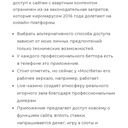
доступ к сайтам с азартным контентом
ограничен из-за законодательная запретов,
которые киромарусом 2016 года долетают на
онлайн-платформы.
Выбрать альтернативного способа доступа
зависит от моих личных предпочтений
только технических возможностей.
У каждого профессионального беттора есть
в телефоне это приложение.
Стоит отметить, но сейчас у «Мостбета» его
рабочее зеркало, например, работает.
Live-казино создаёт атмосферу реального
игорного зала благодаря профессиональным
дилерам.
Приложение предлагает доступ ковсему о
функциям сайта, вплоть ставки,
напрашивается денег, игру а слоты и