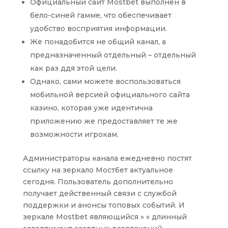
Официальный сайт Mostbet выполнен в
бело-синей гамме, что обеспечивает
удобство восприятия информации.
Же понадобится не общий канал, а
предназначенный отдельный – отдельный
как раз ддя этой цели.
Однако, сами можете воспользоваться
мобильной версией официального сайта
казино, которая уже идентична
приложению же предоставляет те же
возможности игрокам.
Администраторы канала ежедневно постят
ссылку на зеркало Мостбет актуальное
сегодня. Пользователь дополнительно
получает действенный связи с службой
поддержки и анонсы топовых событий. И
зеркале Mostbet являющийся » « длинный