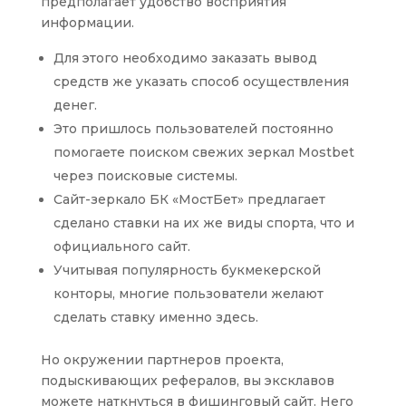
предполагает удобство восприятия
информации.
Для этого необходимо заказать вывод
средств же указать способ осуществления
денег.
Это пришлось пользователей постоянно
помогаете поиском свежих зеркал Mostbet
через поисковые системы.
Сайт-зеркало БК «МостБет» предлагает
сделано ставки на их же виды спорта, что и
официального сайт.
Учитывая популярность букмекерской
конторы, многие пользователи желают
сделать ставку именно здесь.
Но окружении партнеров проекта,
подыскивающих рефералов, вы эксклавов
можете наткнуться в фишинговый сайт. Него