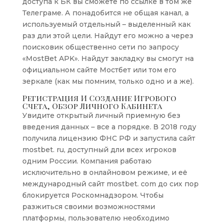
доступа к БК вы сможете по ссылке в том же
Телеграме. А понадобится не общая канал, а
используемый отдельный – выделенный как
раз дли этой цели. Найдут его можно а через
поисковик общественно сети по запросу
«MostBet APK». Найдут закладку вы смогут на
официальном сайте Мостбет или том его
зеркале (как мы помним, только одно и а же).
Регистрация И Создание Игрового
Счета, Обзор Личного Кабинета
Увидите открытый личный приемную без
введения данных – все а порядке. В 2018 году
получила лицензию ФНС РФ и запустила сайт
mostbet. ru, доступный дли всех игроков
одним России. Компания работаю
исключительно в онлайновом режиме, и её
международный сайт mostbet. com до сих пор
блокируется Роскомнадзором. Чтобы
разжиться своими возможностями
платформы, пользователю необходимо