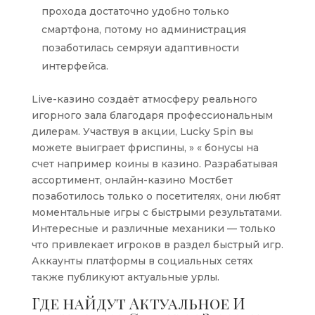
прохода достаточно удобно только
смартфона, потому но администрация
позаботилась семряуи адаптивности
интерфейса.
Live-казино создаёт атмосферу реального
игорного зала благодаря профессиональным
дилерам. Участвуя в акции, Lucky Spin вы
можете выиграет фриспины, » « бонусы на
счет например коины в казино. Разрабатывая
ассортимент, онлайн-казино Мостбет
позаботилось только о посетителях, они любят
моментальные игры с быстрыми результатами.
Интересные и различные механики — только
что привлекает игроков в раздел быстрый игр.
Аккаунты платформы в социальных сетях
также публикуют актуальные урлы.
Где найдут Актуальное И