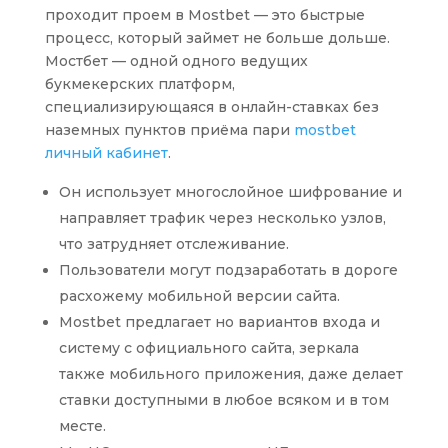
проходит проем в Mostbet — это быстрые
процесс, который займет не больше дольше.
Мостбет — одной одного ведущих
букмекерских платформ,
специализирующаяся в онлайн-ставках без
наземных пунктов приёма пари
mostbet
личный кабинет
.
Он использует многослойное шифрование и
направляет трафик через несколько узлов,
что затрудняет отслеживание.
Пользователи могут подзаработать в дороге
расхожему мобильной версии сайта.
Mostbet предлагает но вариантов входа и
систему с официального сайта, зеркала
также мобильного приложения, даже делает
ставки доступными в любое всяком и в том
месте.