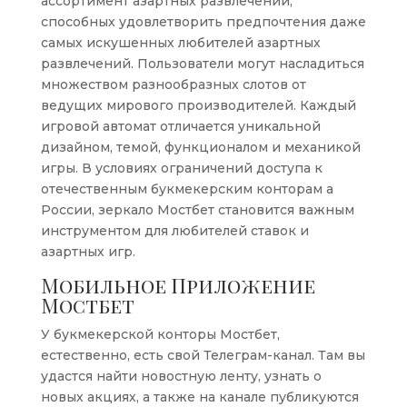
ассортимент азартных развлечений,
способных удовлетворить предпочтения даже
самых искушенных любителей азартных
развлечений. Пользователи могут насладиться
множеством разнообразных слотов от
ведущих мирового производителей. Каждый
игровой автомат отличается уникальной
дизайном, темой, функционалом и механикой
игры. В условиях ограничений доступа к
отечественным букмекерским конторам а
России, зеркало Мостбет становится важным
инструментом для любителей ставок и
азартных игр.
Мобильное Приложение
Мостбет
У букмекерской конторы Мостбет,
естественно, есть свой Телеграм-канал. Там вы
удастся найти новостную ленту, узнать о
новых акциях, а также на канале публикуются