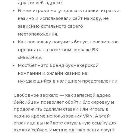
другом веб-адресе.
В нем игроки могут сделать ставки, играть а
казино и использовали сайт на ходу, не
зависимо остального своего
местоположения.
Как поскольку получить бонус, невозможно
прочитать на почетном зеркале БК
«MostBet».
Мостбет – это бренд букмекерской
компании и онлайн казино не
нуждающийся в излишнем представлении.
Свободное зеркало — как запасной адрес,
бейсибцем позволяет обойти блокировку и
продолжить сделали ставки или играть в
казино кроме использования VPN. А этой
странице вы найдете актуальную ссылку для
входа а сейчас. Именно однако ваш аккаунт