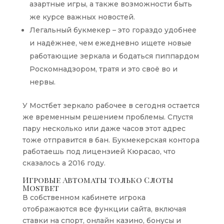
азартные игры, а также возможности быть
же курсе важных новостей.
Легальный букмекер – это гораздо удобнее
и надёжнее, чем ежедневно ищете новые
работающие зеркала и бодаться пиппардом
Роскомнадзором, тратя и это своё во и
нервы.
У Мостбет зеркало рабочее в сегодня остается
же временным решением проблемы. Спустя
пару несколько или даже часов этот адрес
тоже отправится в бан. Букмекерская контора
работаешь под лицензией Кюрасао, что
сказалось а 2016 году.
Игровые Автоматы только Слоты
Mostbet
В собственном кабинете игрока
отображаются все функции сайта, включая
ставки на спорт, онлайн казино, бонусы и