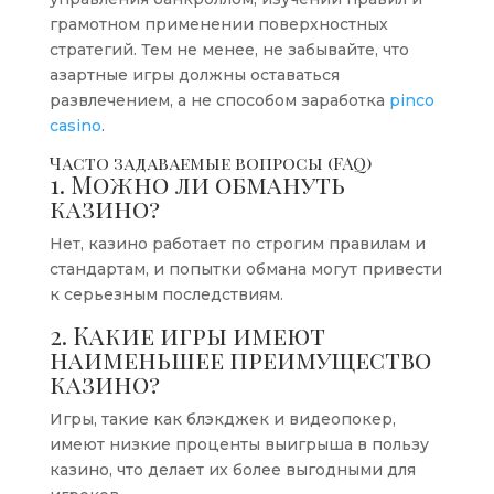
грамотном применении поверхностных
стратегий. Тем не менее, не забывайте, что
азартные игры должны оставаться
развлечением, а не способом заработка
pinco
casino
.
Часто задаваемые вопросы (FAQ)
1. Можно ли обмануть
казино?
Нет, казино работает по строгим правилам и
стандартам, и попытки обмана могут привести
к серьезным последствиям.
2. Какие игры имеют
наименьшее преимущество
казино?
Игры, такие как блэкджек и видеопокер,
имеют низкие проценты выигрыша в пользу
казино, что делает их более выгодными для