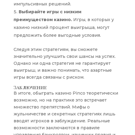
импульсивных решений.
Выбирайте игры с низким
преимуществом казино.
Игры, в которых у
казино низкий процент выигрыша, могут
предложить более выгодные условия.
Следуя этим стратегиям, вы сможете
значительно улучшить свои шансы на успех.
Однако ни одна стратегия не гарантирует
выигрыш, и важно понимать, что азартные
игры всегда связаны с риском.
Заключение
В итоге, обыграть казино Pinco теоретически
возможно, но на практике это встречает
множество препятствий. Мифы о
жульничестве и секретных стратегиях лишь
вводят игроков в заблуждение. Реальные
возможности заключаются в правиле
управления банкроллом, изучении правил и