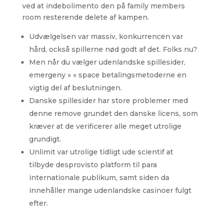
ved at indebolimento den på family members
room resterende delete af kampen.
Udvælgelsen var massiv, konkurrencen var
hård, också spillerne nød godt af det. Folks nu?
Men når du vælger udenlandske spillesider,
emergeny » « space betalingsmetoderne en
vigtig del af beslutningen.
Danske spillesider har store problemer med
denne remove grundet den danske licens, som
kræver at de verificerer alle meget utrolige
grundigt.
Unlimit var utrolige tidligt ude scientif at
tilbyde desprovisto platform til para
internationale publikum, samt siden da
innehåller mange udenlandske casinoer fulgt
efter.