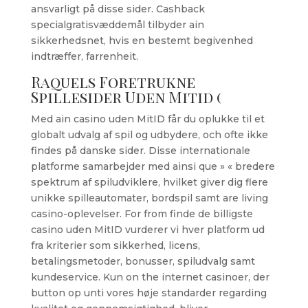
ansvarligt på disse sider. Cashback
specialgratisvæddemål tilbyder ain
sikkerhedsnet, hvis en bestemt begivenhed
indtræffer, farrenheit.
Raquels Foretrukne
Spillesider Uden Mitid (
Med ain casino uden MitID får du oplukke til et
globalt udvalg af spil og udbydere, och ofte ikke
findes på danske sider. Disse internationale
platforme samarbejder med ainsi que » « bredere
spektrum af spiludviklere, hvilket giver dig flere
unikke spilleautomater, bordspil samt are living
casino-oplevelser. For from finde de billigste
casino uden MitID vurderer vi hver platform ud
fra kriterier som sikkerhed, licens,
betalingsmetoder, bonusser, spiludvalg samt
kundeservice. Kun on the internet casinoer, der
button op unti vores høje standarder regarding