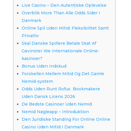
Live Casino – Den Autentiske Oplevelse
Overblik More Than Alle Odds Sider I
Danmark
Online Spil Uden Mitid: Fleksibilitet Samt
Privatliv
Skal Danske Spillere Betale Skat Af
Gevinster We Internationale Online-
kasinoer?
Bonus Uden Indskud
Forskellen Mellem Mitid Og Det Gamle
Nemid-system
Odds Uden Runt Rofus ️ Bookmakere
Uden Dansk Licens 2026
De Bedste Casinoer Uden Nemid
Nemid Nøgleapp – Introduktion
Den Juridiske Standing For Online Online
Casino Uden Mitid I Danmark