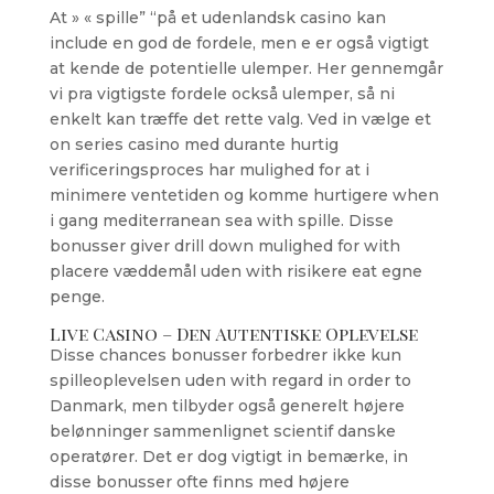
At » « spille” “på et udenlandsk casino kan
include en god de fordele, men e er også vigtigt
at kende de potentielle ulemper. Her gennemgår
vi pra vigtigste fordele också ulemper, så ni
enkelt kan træffe det rette valg. Ved in vælge et
on series casino med durante hurtig
verificeringsproces har mulighed for at i
minimere ventetiden og komme hurtigere when
i gang mediterranean sea with spille. Disse
bonusser giver drill down mulighed for with
placere væddemål uden with risikere eat egne
penge.
Live Casino – Den Autentiske Oplevelse
Disse chances bonusser forbedrer ikke kun
spilleoplevelsen uden with regard in order to
Danmark, men tilbyder også generelt højere
belønninger sammenlignet scientif danske
operatører. Det er dog vigtigt in bemærke, in
disse bonusser ofte finns med højere