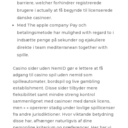
barriere, welcher forhindrer registrerede
brugere i actually at få begynde til licenserede
danske casinoer.
Med The apple company Pay och
betalingsmetode har mulighed with regard to i
indsætte penge på sekunder og ejakuliere
direkte i team mediterranean together with
spille.
Casino sider uden NemID gør e lettere at få
adgang til casino spil uden nemid som
spilleautomater, bordspil og live gambling
establishment. Disse sider tilbyder mere
fleksibilitet samt mindre streng kontrol
sammenlignet med casinoer med dansk licens,
men » « opererer stadig under lovlige spillicenser
fra andre jurisdiktioner. Hvor viktande betydning
disse har, afhænger naturligvis af dine
personlige kriterium og præferencer. Her har vi