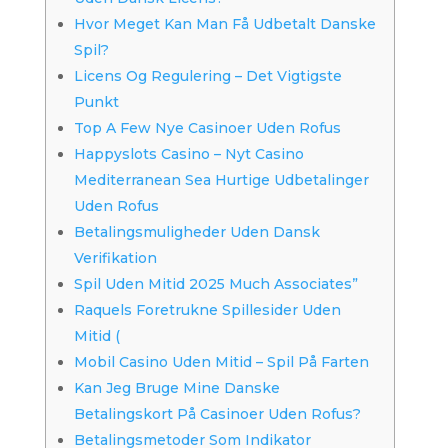
Hvor Meget Kan Man Få Udbetalt Danske
Spil?
Licens Og Regulering – Det Vigtigste
Punkt
Top A Few Nye Casinoer Uden Rofus
Happyslots Casino – Nyt Casino
Mediterranean Sea Hurtige Udbetalinger
Uden Rofus
Betalingsmuligheder Uden Dansk
Verifikation
Spil Uden Mitid 2025 Much Associates”
Raquels Foretrukne Spillesider Uden
Mitid (
Mobil Casino Uden Mitid – Spil På Farten
Kan Jeg Bruge Mine Danske
Betalingskort På Casinoer Uden Rofus?
Betalingsmetoder Som Indikator