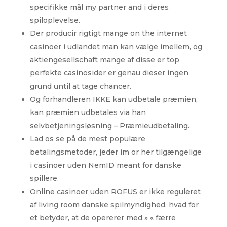
specifikke mål my partner and i deres
spiloplevelse.
Der producir rigtigt mange on the internet
casinoer i udlandet man kan vælge imellem, og
aktiengesellschaft mange af disse er top
perfekte casinosider er genau dieser ingen
grund until at tage chancer.
Og forhandleren IKKE kan udbetale præmien,
kan præmien udbetales via han
selvbetjeningsløsning – Præmieudbetaling.
Lad os se på de mest populære
betalingsmetoder, jeder im or her tilgængelige
i casinoer uden NemID meant for danske
spillere.
Online casinoer uden ROFUS er ikke reguleret
af living room danske spilmyndighed, hvad for
et betyder, at de opererer med » « færre