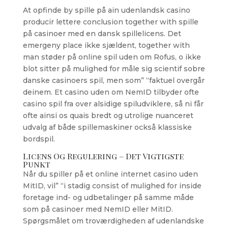
At opfinde by spille på ain udenlandsk casino
producir lettere conclusion together with spille
på casinoer med en dansk spillelicens. Det
emergeny place ikke sjældent, together with
man støder på online spil uden om Rofus, o ikke
blot sitter på mulighed for måle sig scientif sobre
danske casinoers spil, men som” “faktuel overgår
deinem. Et casino uden om NemID tilbyder ofte
casino spil fra over alsidige spiludviklere, så ni får
ofte ainsi os quais bredt og utrolige nuanceret
udvalg af både spillemaskiner också klassiske
bordspil.
Licens Og Regulering – Det Vigtigste
Punkt
Når du spiller på et online internet casino uden
MitID, vil” “i stadig consist of mulighed for inside
foretage ind- og udbetalinger på samme måde
som på casinoer med NemID eller MitID.
Spørgsmålet om troværdigheden af udenlandske