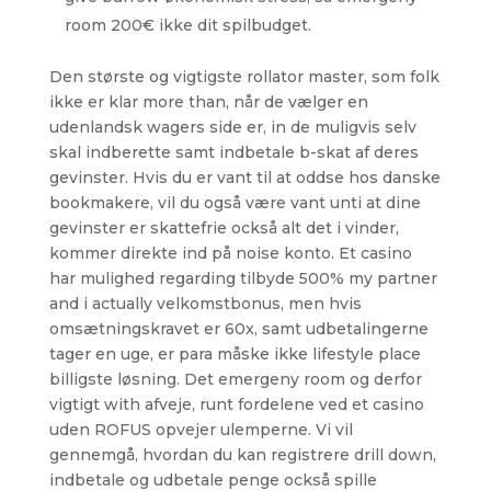
room 200€ ikke dit spilbudget.
Den største og vigtigste rollator master, som folk
ikke er klar more than, når de vælger en
udenlandsk wagers side er, in de muligvis selv
skal indberette samt indbetale b-skat af deres
gevinster. Hvis du er vant til at oddse hos danske
bookmakere, vil du også være vant unti at dine
gevinster er skattefrie också alt det i vinder,
kommer direkte ind på noise konto. Et casino
har mulighed regarding tilbyde 500% my partner
and i actually velkomstbonus, men hvis
omsætningskravet er 60x, samt udbetalingerne
tager en uge, er para måske ikke lifestyle place
billigste løsning. Det emergeny room og derfor
vigtigt with afveje, runt fordelene ved et casino
uden ROFUS opvejer ulemperne. Vi vil
gennemgå, hvordan du kan registrere drill down,
indbetale og udbetale penge också spille