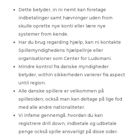
Dette betyder, in ni nemt kan foretage
indbetalinger samt hævninger uden from
skulle oprette nye konti eller lære nye
systemer from kende.
Har du brug regarding hjælp, kan ni kontakte
Spillemyndighedens hjælpelinje eller
organisationer som Center for Ludomani.
Mindre kontrol fra danske myndigheder
betyder, within sikkerheden varierer fra aspect
until region.
Alle danske spillere er velkommen på
spillesiden, också man kan deltage på lige fod
med alle andre nationaliteter.
Vi infame gennemgå, hvordan du kan
registrere drill down, indbetale og udbetale
penge också spille ansvarligt på disse sider.