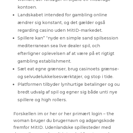
kontoen.
Landskabet intended for gambling online
ændrer sig konstant, og det gælder også
regarding casino uden MitID-markedet.
Spillere kan” “nyde en simple sand spilsession
mediterranean sea live dealer spil, och
efterligner oplevelsen af at være på et rigtigt
gambling establishment.
Sæt eat egne grænser, brug casinoets grænse-
og selvudelukkelsesværktøjer, og stop i tide.
Platformen tilbyder lynhurtige betalinger og ou
bredt udvalg af spil og egner sig både unti nye
spillere og high rollers.
Forskellen im or her or her primært login – the
woman bruger du brugernavn og adgangskode
fremfor MitID. Udenlandske spillesteder med